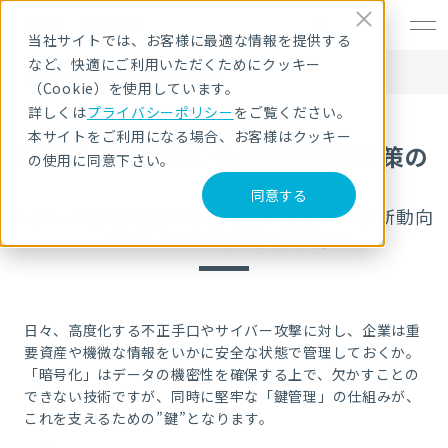
EN
当社サイトでは、お客様に最適な情報を提供する
など、快適にご利用いただくためにクッキー
HOME
セキュリティセミナー・イベント
暗号化＆鍵管理こそが情報漏洩対策のカギ
（Cookie）を使用しています。
詳しくは
プライバシーポリシー
をご覧ください。
本サイトをご利用になる場合、お客様はクッキー
暗号化＆鍵管理こそが情報漏洩対策の
の使用に同意下さい。
カギ
同意する
～データ保護を支える暗号化＆鍵管理の最新動向
とソリューション活用事例～
日々、高度化する不正手口やサイバー攻撃に対し、企業は重
要資産や機微な情報をいかに安全な状態で管理しておくか。
「暗号化」はデータの機密性を確保する上で、欠かすことの
できない技術ですが、同時に堅牢な「鍵管理」の仕組みが、
これを支えるための”鍵”となります。