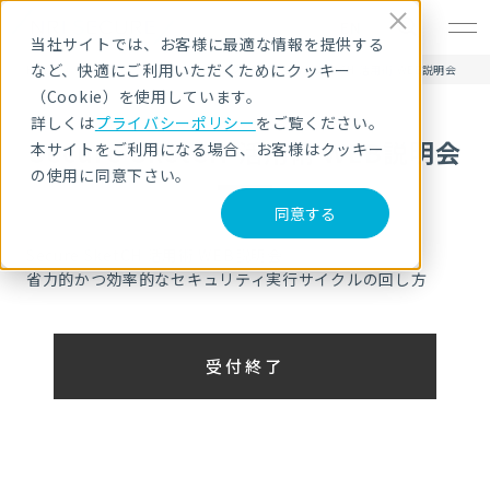
EN
当社サイトでは、お客様に最適な情報を提供する
など、快適にご利用いただくためにクッキー
HOME
セキュリティセミナー・イベント
Secure SketCH 活用術 WEB説明会
（Cookie）を使用しています。
詳しくは
プライバシーポリシー
をご覧ください。
Secure SketCH 活用術 WEB説明会
本サイトをご利用になる場合、お客様はクッキー
の使用に同意下さい。
同意する
Secure SketCH 活用術 WEB説明会
省力的かつ効率的なセキュリティ実行サイクルの回し方
受付終了