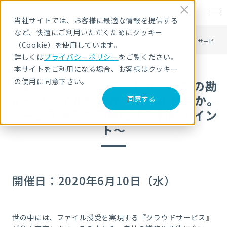
EN
当社サイトでは、お客様に最適な情報を提供する
など、快適にご利用いただくためにクッキー
HOME
セキュリティセミナー・イベント
『業務』で選ぶクラウドサービスの勘所 ～ファイル転送かファイル共有か。サービ
（Cookie）を使用しています。
ス選定を簡単にする判断ポイント～
詳しくは
プライバシーポリシー
をご覧ください。
本サイトをご利用になる場合、お客様はクッキー
の使用に同意下さい。
『業務』で選ぶクラウドサービスの勘
所 ～ファイル転送かファイル共有か。
同意する
サービス選定を簡単にする判断ポイン
ト～
開催日：2020年6月10日（水）
世の中には、ファイル授受を実現する『クラウドサービス』