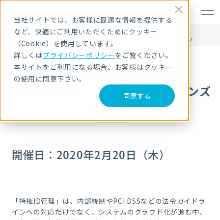
EN
当社サイトでは、お客様に最適な情報を提供する
など、快適にご利用いただくためにクッキー
HOME
セキュリティセミナー・イベント
【実機で体験】特権ID管理 SecureCube / Access Check ハンズオンセミナー
（Cookie）を使用しています。
詳しくは
プライバシーポリシー
をご覧ください。
本サイトをご利用になる場合、お客様はクッキー
【実機で体験】特権ID管理
の使用に同意下さい。
SecureCube / Access Check ハンズ
同意する
オンセミナー
開催日：2020年2月20日（木）
「特権ID管理」は、内部統制やPCI DSSなどの法令ガイドラ
インへの対応だけでなく、システムのクラウド化が進む中、