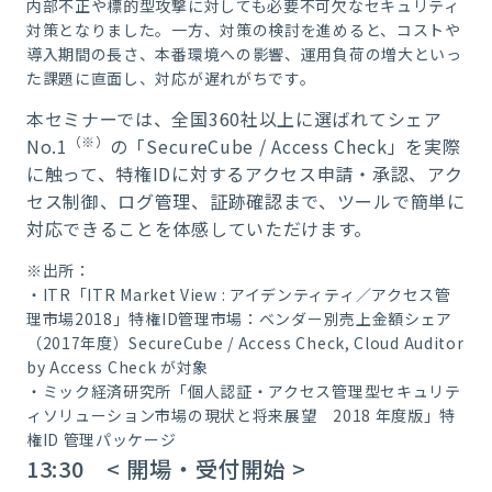
内部不正や標的型攻撃に対しても必要不可欠なセキュリティ
対策となりました。一方、対策の検討を進めると、コストや
導入期間の長さ、本番環境への影響、運用負荷の増大といっ
た課題に直面し、対応が遅れがちです。
本セミナーでは、全国360社以上に選ばれてシェア
（※）
No.1
の「SecureCube / Access Check」を実際
に触って、特権IDに対するアクセス申請・承認、アク
セス制御、ログ管理、証跡確認まで、ツールで簡単に
対応できることを体感していただけます。
※出所：
・ITR「ITR Market View : アイデンティティ／アクセス管
理市場2018」特権ID管理市場：ベンダー別売上金額シェア
（2017年度）SecureCube / Access Check, Cloud Auditor
by Access Check が対象
・ミック経済研究所「個人認証・アクセス管理型セキュリテ
ィソリューション市場の現状と将来展望 2018 年度版」特
権ID 管理パッケージ
13:30 < 開場・受付開始 >