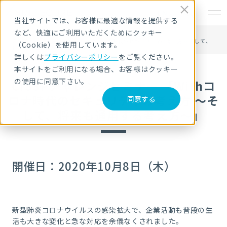
EN
当社サイトでは、お客様に最適な情報を提供する
など、快適にご利用いただくためにクッキー
HOME
セキュリティセミナー・イベント
CISSPチャレンジセミナー 「Withコロナ時代のセキュリティの考え方 ～そして、
（Cookie）を使用しています。
将来も通用する考え方～」
詳しくは
プライバシーポリシー
をご覧ください。
本サイトをご利用になる場合、お客様はクッキー
の使用に同意下さい。
CISSPチャレンジセミナー 「Withコ
ロナ時代のセキュリティの考え方 ～そ
同意する
して、将来も通用する考え方～」
開催日：2020年10月8日（木）
新型肺炎コロナウイルスの感染拡大で、企業活動も普段の生
活も大きな変化と急な対応を余儀なくされました。