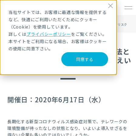
EN
当社サイトでは、お客様に最適な情報を提供する
など、快適にご利用いただくためにクッキー
HOME
セキュリティセミナー・イベント
テレワークでBoxを安全に使う方法とは ～無料アカウントに潜む情報漏えいリスク
（Cookie）を使用しています。
と対策～
詳しくは
プライバシーポリシー
をご覧ください。
本サイトをご利用になる場合、お客様はクッキー
の使用に同意下さい。
テレワークでBoxを安全に使う方法と
は ～無料アカウントに潜む情報漏えい
同意する
リスクと対策～
開催日：2020年6月17日（水）
長期化する新型コロナウィルス感染症対策で、テレワークの
環境整備が待ったなしの状態となり、いよいよ導入せざるを
得ない企業も多いのではないでしょうか。