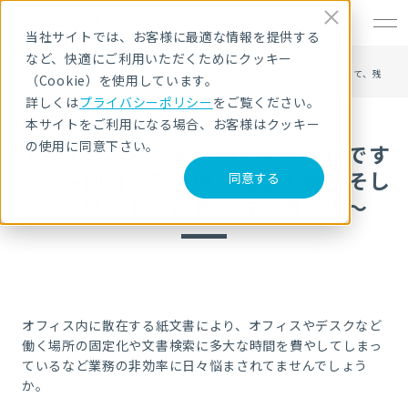
EN
当社サイトでは、お客様に最適な情報を提供する
など、快適にご利用いただくためにクッキー
HOME
セキュリティセミナー・イベント
オフィスの紙文書そのままで良いですか？～削減するもの、残すもの そして、残
（Cookie）を使用しています。
すものの使い方を考える～
詳しくは
プライバシーポリシー
をご覧ください。
本サイトをご利用になる場合、お客様はクッキー
の使用に同意下さい。
オフィスの紙文書そのままで良いです
か？～削減するもの、残すもの そし
同意する
て、残すものの使い方を考える～
オフィス内に散在する紙文書により、オフィスやデスクなど
働く場所の固定化や文書検索に多大な時間を費やしてしまっ
ているなど業務の非効率に日々悩まされてませんでしょう
か。