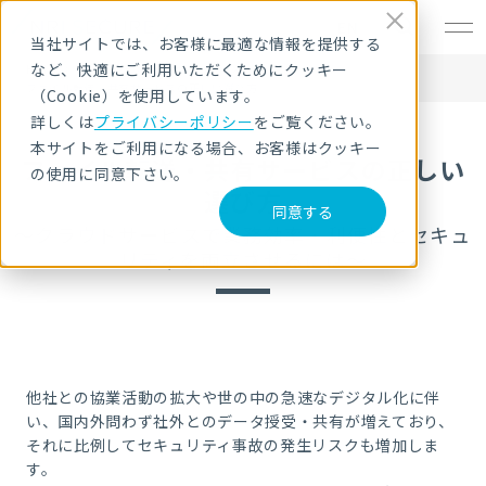
EN
当社サイトでは、お客様に最適な情報を提供する
など、快適にご利用いただくためにクッキー
HOME
セキュリティセミナー・イベント
ファイル転送・共有サービスの正しい選び方
（Cookie）を使用しています。
詳しくは
プライバシーポリシー
をご覧ください。
本サイトをご利用になる場合、お客様はクッキー
ファイル転送・共有サービスの正しい
の使用に同意下さい。
選び方
同意する
～クラウドサービスで業務効率・利便性とセキュ
リティを両立させるには～
他社との協業活動の拡大や世の中の急速なデジタル化に伴
い、国内外問わず社外とのデータ授受・共有が増えており、
それに比例してセキュリティ事故の発生リスクも増加しま
す。