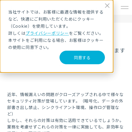
EN
当社サイトでは、お客様に最適な情報を提供する
など、快適にご利用いただくためにクッキー
HOME
セキュリティセミナー・イベント
機密文書漏えい対策セミナー
（Cookie）を使用しています。
詳しくは
プライバシーポリシー
をご覧ください。
機密文書漏えい対策セミナー
本サイトをご利用になる場合、お客様はクッキー
の使用に同意下さい。
～その文書、適切に情報漏洩対策できています
か？～
同意する
近年、情報漏えいの問題がクローズアップされる中で様々な
セキュリティ対策が登場しています。（暗号化、データの外
部書き出し禁止、シンクライアント環境、操作ログ管理な
ど）
しかし、それらの対策は有効に活用できているでしょうか。
業務を考慮せずこれらの対策を一律に実施しても、非効率な