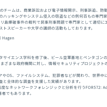
と彼のチームは、商業訴訟および電子情報開示、刑事訴追、防
のハッキングやシステム侵入の窃盗などの例何百もの専門
のバリ島爆破事件の裁判で民事刑事問題で専門家として適切に
ストスピーカーや大学の講師の活動もしております。
l Hagen
タサイエンス学科を修了後、ビール空軍基地とペンタゴン
はさまざまな政府機関に対し、情報セキュリティプロジェクト
アやOS、ファイルシステム、犯罪者などが関わり、世界中
査と全体的な調査を支援した実績があります。
ットワークフォレンジックと分析を行うFOR572: Advanced 
、著者でもあります。