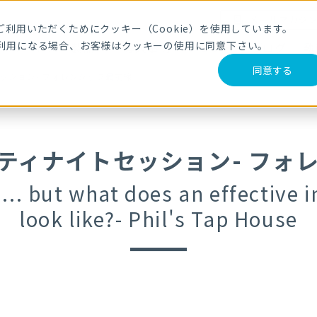
メールマガジ
利用いただくためにクッキー（Cookie）を使用しています。
利用になる場合、お客様はクッキーの使用に同意下さい。
サービス・製品
導入事例
セミナー
ブログ
動
同意する
セッション- フォレンジック最前線
ュニティナイトセッション- フォ
 ... but what does an effective
look like?- Phil's Tap House