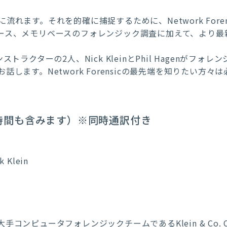
れます。それを的確に捕捉するために、Network Fore
ース、メモリベースのフォレンジック調査に加えて、より最
トラクターの2人、Nick KleinとPhil Hagenがフ
します。Network Forensicの最先端を知りたい方々
>
応答時間も含みます）
※同時通訳付き
k Klein
ピュータフォレンジックチームであるKlein & Co. Compu