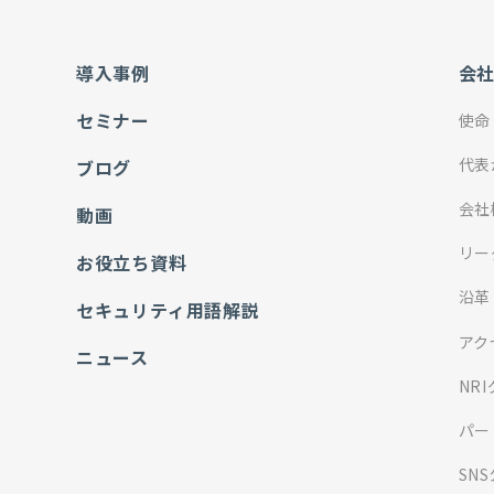
導入事例
会
セミナー
使命
代表
ブログ
会社
動画
リー
お役立ち資料
沿革
セキュリティ用語解説
アク
ニュース
NR
パー
SN