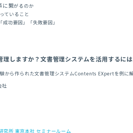
革に繋
がるのか
陥っていること
から「成功要因」「失敗要因」
う管理しますか？文書管理システムを活用するには
ら作られた文書管理システムContents EXpertを例に
会社
究所 東京本社 セミナールーム