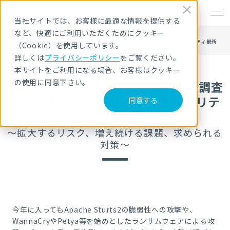
EN
当社サイトでは、お客様に最適な情報を提供する
など、快適にご利用いただくためにクッキー
HOME
セキュリティセミナー・イベント
サイバーセキュリティ2017：独自調査レポートから見るサイバーセキュリティ最新
（Cookie）を使用しています。
動向
詳しくは
プライバシーポリシー
をご覧ください。
本サイトをご利用になる場合、お客様はクッキー
の使用に同意下さい。
サイバーセキュリティ2017：独自調査
レポートから見るサイバーセキュリテ
同意する
ィ最新動向
～拡大するリスク、増え続ける課題、求められる
対策～
今年に入ってもApache Sturts2の脆弱性への攻撃や、
WannaCryやPetya等を始めとしたランサムウェアによる攻