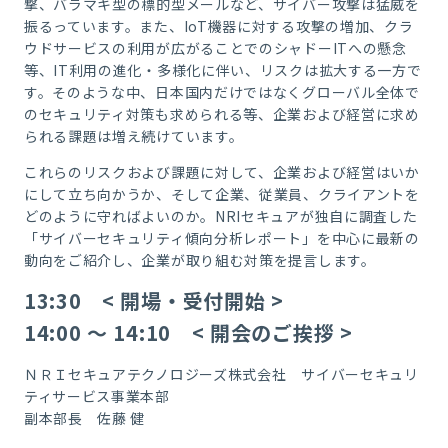
撃、バラマキ型の標的型メールなど、サイバー攻撃は猛威を
振るっています。また、IoT機器に対する攻撃の増加、クラ
ウドサービスの利用が広がることでのシャドーITへの懸念
等、IT利用の進化・多様化に伴い、リスクは拡大する一方で
す。そのような中、日本国内だけではなくグローバル全体で
のセキュリティ対策も求められる等、企業および経営に求め
られる課題は増え続けています。
これらのリスクおよび課題に対して、企業および経営はいか
にして立ち向かうか、そして企業、従業員、クライアントを
どのように守ればよいのか。NRIセキュアが独自に調査した
「サイバーセキュリティ傾向分析レポート」を中心に最新の
動向をご紹介し、企業が取り組む対策を提言します。
13:30 < 開場・受付開始 >
14:00 ～ 14:10 < 開会のご挨拶 >
ＮＲＩセキュアテクノロジーズ株式会社 サイバーセキュリ
ティサービス事業本部
副本部長 佐藤 健