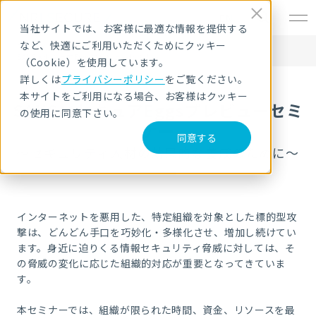
EN
当社サイトでは、お客様に最適な情報を提供する
など、快適にご利用いただくためにクッキー
HOME
セキュリティセミナー・イベント
SANS×セキュアEggsプレビューセミナー
（Cookie）を使用しています。
詳しくは
プライバシーポリシー
をご覧ください。
本サイトをご利用になる場合、お客様はクッキー
SANS×セキュアEggsプレビューセミ
の使用に同意下さい。
ナー
同意する
～セキュリティ人材の効果的な養成のために～
インターネットを悪用した、特定組織を対象とした標的型攻
撃は、どんどん手口を巧妙化・多様化させ、増加し続けてい
ます。身近に迫りくる情報セキュリティ脅威に対しては、そ
の脅威の変化に応じた組織的対応が重要となってきていま
す。
本セミナーでは、組織が限られた時間、資金、リソースを最