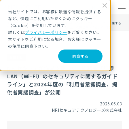
EN
当社サイトでは、お客様に最適な情報を提供する
など、快適にご利用いただくためにクッキー
HOME
ニュース・トピックス
NRIセキュアが作成支援した、総務省「無線LAN（Wi-Fi）のセキュリティに関する
（Cookie）を使用しています。
ガイドライン」と2024年度の「利用者意識調査、提供者実態調査」が公開
詳しくは
プライバシーポリシー
をご覧ください。
本サイトをご利用になる場合、お客様はクッキー
の使用に同意下さい。
同意する
お知らせ
NRIセキュアが作成支援した、総務省「無線
LAN（Wi-Fi）のセキュリティに関するガイド
ライン」と2024年度の「利用者意識調査、提
供者実態調査」が公開
2025.06.03
NRIセキュアテクノロジーズ株式会社