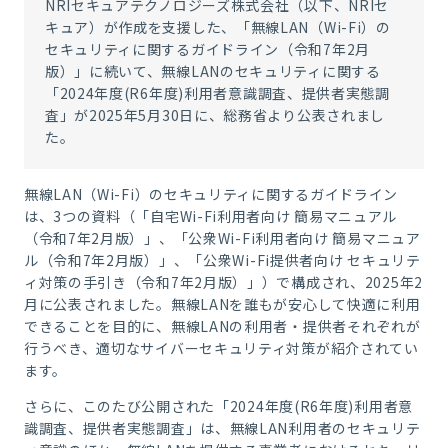
NRIセキュアテクノロジーズ株式会社（以下、NRIセ
キュア）が作成を支援した、「無線LAN（Wi-Fi）の
セキュリティに関するガイドライン（令和7年2月
版）」に続いて、無線LANのセキュリティに関する
「
2024
年度
(R6
年度
)
利用者意識調査、提供者実態調
査」が2025年5月30日に、総務省より公表されまし
た。
無線
LAN
（
Wi-Fi
）のセキュリティに関するガイドライン
は、
3
つの資料（「自宅
Wi-Fi
利用者向け 簡易マニュアル
（令和
7
年
2
月版）」、「公衆
Wi-Fi
利用者向け 簡易マニュア
ル（令和
7
年
2
月版）」、「公衆
Wi-Fi
提供者向け セキュリテ
ィ対策の手引き（令和
7
年
2
月版）」）で構成され、
2025
年
2
月に公表されました。無線
LAN
を誰もが安心して快適に利用
できることを目的に、無線
LAN
の利用者・提供者それぞれが
行うべき、適切なサイバーセキュリティ対策が紹介されてい
ます。
さらに、このたび公開された「
2024
年度
(R6
年度
)
利用者意
識調査、提供者実態調査」は、無線
LAN
利用者のセキュリテ