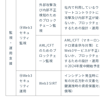
外部攻撃及
社内で利用しているウォ
び内部不正
マートコントラクトにお
検知のため
攻撃及び内部不正が疑わ
のブロック
ないか、ブロックチェー
チェーン監
⑨Web3
するための設計・運用を
視
監
セキュ
視
リティ
AML/CFT（マネーロンダ
・
監視
AML/CFT
テロ資金供与対策）とし
運
のためのブ
Web3サービスが不正に
用
ロックチェ
ないか、ブロックチェー
支
ーン監視
するための設計・運用を
援
※2024年度中開始予定
⑩Web3
インシデント発生時におけ
セキュ
有の対応方針の文書化を
Web3 SIRT
リティ
鍵漏洩時の資産保護対応
運用
償等）