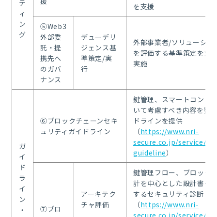
援
テ
を支援
ィ
ン
⑤Web3
グ
外部委
デューデリ
外部事業者/ソリューショ
託・提
ジェンス基
を評価する基準策定を支
携先へ
準策定/実
実施
のガバ
行
ナンス
鍵管理、スマートコント
いて考慮すべき内容を整
⑥ブロックチェーンセキ
ドラインを提供
ュリティガイドライン
（
https://www.nri-
secure.co.jp/service/a
ガ
guideline
）
イ
ド
鍵管理フロー、ブロック
ラ
計を中心とした設計書一
イ
アーキテク
するセキュリティ診断・
ン
チャ評価
（
https://www.nri-
⑦ブロ
・
secure.co.jp/service/a