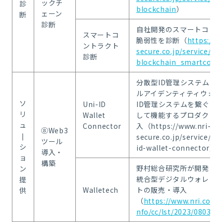
ックチ
診
blockchain
）
ェーン
断
診断
自社開発のスマートコン
スマートコ
脆弱性を診断（
https://w
ントラクト
secure.co.jp/service/a
診断
blockchain_smartcontr
分散型ID管理システムお
ルアイデンティティウォ
ソ
Uni-ID
ID管理システムを繋ぐコ
リ
Wallet
して機能するプロダクト
ュ
Connector
入（https://www.nri-
⑧Web3
❘
secure.co.jp/service/so
ツール
シ
id-wallet-connector）
導入・
ョ
構築
野村総合研究所が開発・
ン
統合型デジタルウォレッ
提
Walletech
トの販売・導入
供
（
https://www.nri.com/
nfo/cc/lst/2023/0803_1