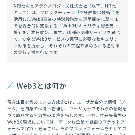
NRIセキュアテクノロジーズ株式会社（以下、NRIセ
[i]
[ii]
キュア）は、ブロックチェーン
や分散型ID技術
を
活用したWeb3事業の検討段階から運用開始に至るま
でを総合的に支援する「Web3セキュリティ総合支
援」を、本日開始します。10種の関連サービスを通じ
て、安全なWeb3サービスの実現に必要なセキュリテ
ィ対策を提示し、それぞれの工程で求められる各対策
の実行支援を行います。
Web3とは何か
現在注目を集めているWeb3とは、ユーザが自分の情報（デ
ータ）を自身で保持・管理し、ユーザ同士でそれらの情報を
やり取りする分散型の環境を指します。一方、中央集権型の
Web2.0環境においては、データは企業や組織のプラットフ
ォームで保持・管理され、そのプラットフォームを介してユ
ーザに連携されてきました。Web3が実現できたのは、ブロ