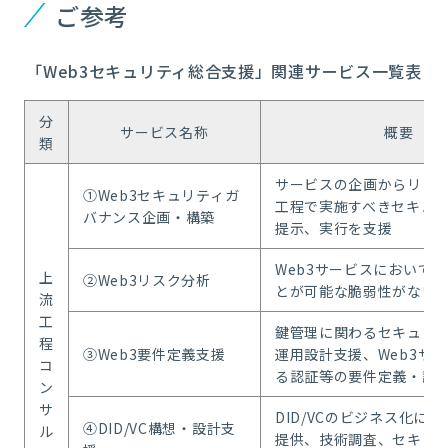
ご参考
「Web3セキュリティ総合支援」関連サービス一覧表
分
サービス名称
概要
類
サービスの企画からリリ
①Web3セキュリティガ
工程で実施すべきセキュ
バナンス企画・構築
提示、実行を支援
Web3サービスにおいて
上
②Web3リスク分析
とが可能な脆弱性がない
流
工
鍵管理に関わるセキュリ
程
③Web3要件定義支援
運用設計支援、Web3サ
コ
る認証等の要件定義・設
ン
サ
DID/VCのビジネス化に
④DID/VC構想・設計支
ル
提供、技術調査、セキュ