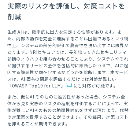
実際のリスクを評価し、対策コストを
削減
生成
AI
は、確率的に出力を決定する性質があります。ま
た、内部の動作を完全に理解することは困難であるという特
性上、システムの部分的評価で脆弱性を洗い出すには限界が
あります。
NRI
セキュアでは、長年培ってきたセキュリティ
診断のノウハウを組み合わせることにより、システムやそれ
が提供するサービス全体を包括的に診断したうえで、
AI
に起
因する脆弱性が顕在化するかどうかを診断します。本サービ
スは、
AI
固有の問題を評価するだけでは対処が難しい
[vii]
「
OWASP Top10 for LLM
」
にも対応が可能です。
また、仮に
AI
そのものに脆弱性があった場合、システム全
体から見た実際のリスクの程度を評価することによって、実
施が難しい
AI
そのものの脆弱性対応をせずに済むよう、代替
の対策案を提示することができます。その結果、対策コスト
を抑えることが期待できます。