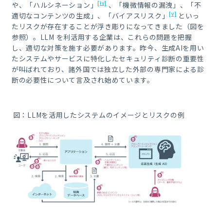
[iv]
や、「ハルシネーション」
、「機微情報の漏洩」、「不
[v]
適切なコンテンツの生成」、「バイアスリスク」
といっ
たリスクが存在することが浮き彫りになってきました（図を
参照）。
LLM
を利活用する企業は、これらの問題を把握
し、適切な対策を施す必要があります。昨今、生成
AI
を用い
たシステムやサービスに特化したセキュリティ診断の重要性
が叫ばれており、諸外国では独立した外部の専門家による診
断の必要性について言及され始めています。
図：LLMを活用したシステムのイメージとリスクの例