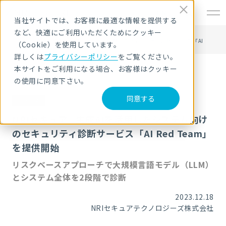
EN
当社サイトでは、お客様に最適な情報を提供する
など、快適にご利用いただくためにクッキー
HOME
ニュース・トピックス
NRIセキュア、生成AIを活用したシステム向けのセキュリティ診断サービス「AI
（Cookie）を使用しています。
Red Team」を提供開始
詳しくは
プライバシーポリシー
をご覧ください。
本サイトをご利用になる場合、お客様はクッキー
の使用に同意下さい。
同意する
ニュース
NRIセキュア、生成AIを活用したシステム向け
のセキュリティ診断サービス「AI Red Team」
を提供開始
リスクベースアプローチで大規模言語モデル（LLM）
とシステム全体を2段階で診断
2023.12.18
NRIセキュアテクノロジーズ株式会社