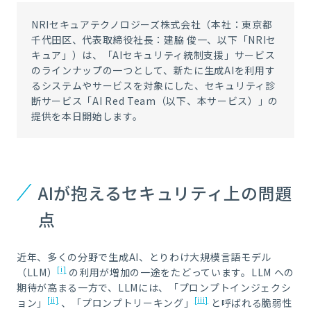
NRIセキュアテクノロジーズ株式会社（本社：東京都
千代田区、代表取締役社長：建脇 俊一、以下「NRIセ
キュア」）は、「AIセキュリティ統制支援」サービス
のラインナップの一つとして、新たに生成AIを利用す
るシステムやサービスを対象にした、セキュリティ診
断サービス「AI Red Team（以下、本サービス）」の
提供を本日開始します。
AIが抱えるセキュリティ上の問題
点
近年、多くの分野で生成
AI
、とりわけ大規模言語モデル
[i]
（
LLM
）
の利用が増加の一途をたどっています。
LLM
への
期待が高まる一方で、
LLM
には、「プロンプトインジェクシ
[ii]
[iii]
ョン」
、「プロンプトリーキング」
と呼ばれる脆弱性