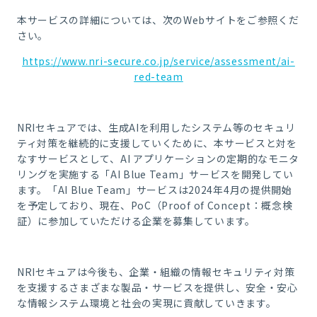
本サービスの詳細については、次の
Web
サイトをご参照くだ
さい。
https://www.nri-secure.co.jp/service/assessment/ai-
red-team
NRI
セキュアでは、生成
AI
を利用したシステム等のセキュリ
ティ対策を継続的に支援していくために、本サービスと対を
なすサービスとして、
AI
アプリケーションの定期的なモニタ
リングを実施する「
AI Blue Team
」サービスを開発してい
ます。「
AI Blue Team
」サービスは
2024
年
4
月の提供開始
を予定しており、現在、
PoC
（
Proof of Concept
：概念検
証）に参加していただける企業を募集しています。
NRI
セキュアは今後も、企業・組織の情報セキュリティ対策
を支援するさまざまな製品・サービスを提供し、安全・安心
な情報システム環境と社会の実現に貢献していきます。