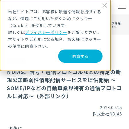
EN
当社サイトでは、お客様に最適な情報を提供する
など、快適にご利用いただくためにクッキー
HOME
ニュース・トピックス
NDIAS、暗号・通信プロトコルなどの特定の新規公知脆弱性情報配信サービスを提
（Cookie）を使用しています。
供開始 ～SOME/IPなどの自動車業界特有の通信プロトコルに対応～（外部リン
ク）
詳しくは
プライバシーポリシー
をご覧ください。
本サイトをご利用になる場合、お客様はクッキー
の使用に同意下さい。
同意する
ニュース
NDIAS、暗号・通信プロトコルなどの特定の新
規公知脆弱性情報配信サービスを提供開始 ～
SOME/IPなどの自動車業界特有の通信プロトコ
ルに対応～（外部リンク）
2023.09.25
株式会社NDIAS
1
秒後に