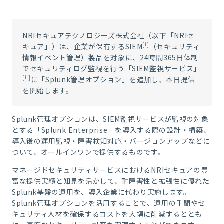
NRIセキュアテクノロジーズ株式会社（以下「NRIセ
[i]
キュア」）は、企業が保有するSIEM
（セキュリティ
情報イベント管理）製品を対象に、24時間365日体制
でセキュリティログ監視を行う「SIEM監視サービス」
[ii]
に「Splunk管理オプション」を追加し、本日提供
を開始します。
Splunk管理オプションは、SIEM監視サービスが監視の対象
とする「Splunk Enterprise」を導入する際の設計・構築、
導入後の運用監視・障害検知対応・バージョンアップなどに
ついて、オールインワンで提供するものです。
マネージドセキュリティサービスにおけるNRIセキュアの豊
富な提供実績と知見を活かして、耐障害性と拡張性に優れた
Splunk基盤の運用を、導入企業に代わり実施します。
Splunk管理オプションを活用することで、運用の手間やセ
キュリティ人材を確保するコストを大幅に削減するととも