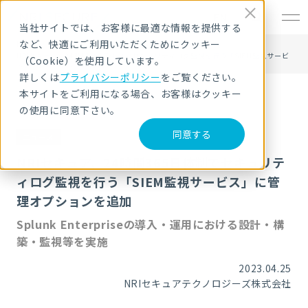
EN
当社サイトでは、お客様に最適な情報を提供する
など、快適にご利用いただくためにクッキー
HOME
ニュース・トピックス
NRIセキュア、24時間365日体制でセキュリティログ監視を行う「SIEM監視サービ
（Cookie）を使用しています。
ス」に管理オプションを追加
詳しくは
プライバシーポリシー
をご覧ください。
本サイトをご利用になる場合、お客様はクッキー
の使用に同意下さい。
同意する
ニュース
NRIセキュア、24時間365日体制でセキュリテ
ィログ監視を行う「SIEM監視サービス」に管
理オプションを追加
Splunk Enterpriseの導入・運用における設計・構
築・監視等を実施
2023.04.25
NRIセキュアテクノロジーズ株式会社