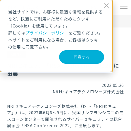
EN
当社サイトでは、お客様に最適な情報を提供する
など、快適にご利用いただくためにクッキー
HOME
ニュース・トピックス
NRIセキュア、「RSA Conference 2022」に出展
（Cookie）を使用しています。
詳しくは
プライバシーポリシー
をご覧ください。
本サイトをご利用になる場合、お客様はクッキー
の使用に同意下さい。
お知らせ
同意する
NRIセキュア、「RSA Conference 2022」に
出展
2022.05.26
NRIセキュアテクノロジーズ株式会社
NRI
セキュアテクノロジーズ株式会社（以下「
NRI
セキュ
ア」）は、
2022
年6月6～9日に、米国サンフランシスコのモ
スコーンセンターで開催される
サイバーセキュリティの総合
展示会
「
RSA Conference 2022
」に出展します。