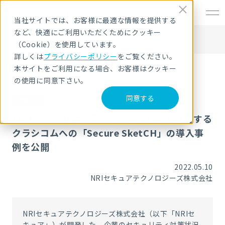
EN
当社サイトでは、お客様に最適な情報を提供する
など、快適にご利用いただくためにクッキー
HOME
ニュース・トピックス
ECサイト「北欧、暮らしの道具店」を運営するクラシコムへの「Secure
（Cookie）を使用しています。
SketCH」の導入事例を公開
詳しくは
プライバシーポリシー
をご覧ください。
本サイトをご利用になる場合、お客様はクッキー
の使用に同意下さい。
同意する
お知らせ
ECサイト「北欧、暮らしの道具店」を運営する
クラシコムへの「Secure SketCH」の導入事
例を公開
2022.05.10
NRIセキュアテクノロジーズ株式会社
NRIセキュアテクノロジーズ株式会社（以下「NRIセ
キュア」）が開発した、企業のセキュリティ対策状況