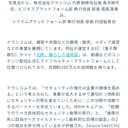
写真左から、株式会社クラシコム 代表取締役社長 青木耕平
氏、ビジネスプラットフォーム部 執行役員 部長 高尾清貴
氏、
システムプラットフォーム部 執行役員 部長 村田省吾氏
クラシコムは、雑貨や衣類などの開発・販売、メディア運営
などの事業を展開しています。同社が運営するEC（電子商
取引）サイト「
北欧、暮らしの道具店
」は、動画などのコン
テンツ配信も含むライフカルチャープラットフォームとして
位置づけられており、月間約200万人の訪問数を誇ります。
クラシコムでは、「セキュリティの強化は企業の価値を高め
る」という考えのもと、事業が拡大する中で適切かつ効率的
にセキュリティ対策を進めていくために、この分野の信頼で
きるパートナーを求めていました。NRIセキュアは、「短期
で行うべき具体的なセキュリティ施策の実行」と、「施策の
先に目指すべきマイルストーンと最終的な目標の設定」の2
つの視点を併せ持っている点が評価され、Secure SketCHと