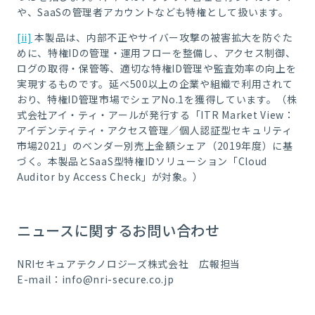
や、SaaSの管理者アカウントなども特権として扱います。
[ii]
本製品は、内部不正やサイバー攻撃の被害拡大を防ぐた
めに、特権IDの管理・運用フローを整備し、アクセス制御、
ログの取得・保管等、適切な特権ID管理や監査効率の向上を
実現するものです。延べ500以上の企業や組織で利用されて
おり、特権ID管理市場でシェアNo.1を獲得しています。（株
式会社アイ・ティ・アールが発行する「ITR Market View：
アイデンティティ・アクセス管理／個人認証型セキュリティ
市場2021」のベンダー別売上金額シェア（2019年度）に基
づく。本製品とSaaS型特権IDソリューション「Cloud
Auditor by Access Check」が対象。）
ニュースに関するお問い合わせ
NRIセキュアテクノロジーズ株式会社 広報担当
E-mail：info@nri-secure.co.jp