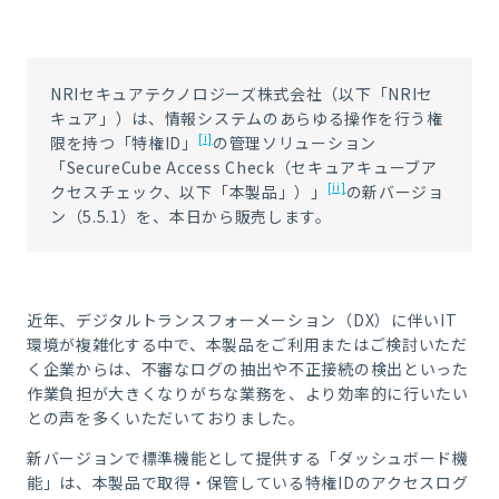
NRIセキュアテクノロジーズ株式会社（以下「NRIセ
キュア」）は、情報システムのあらゆる操作を行う権
[i]
限を持つ「特権ID」
の管理ソリューション
「SecureCube Access Check（セキュアキューブア
[ii]
クセスチェック、以下「本製品」）」
の新バージョ
ン（5.5.1）を、本日から販売します。
近年、デジタルトランスフォーメーション（DX）に伴いIT
環境が複雑化する中で、本製品をご利用またはご検討いただ
く企業からは、不審なログの抽出や不正接続の検出といった
作業負担が大きくなりがちな業務を、より効率的に行いたい
との声を多くいただいておりました。
新バージョンで標準機能として提供する「ダッシュボード機
能」は、本製品で取得・保管している特権IDのアクセスログ