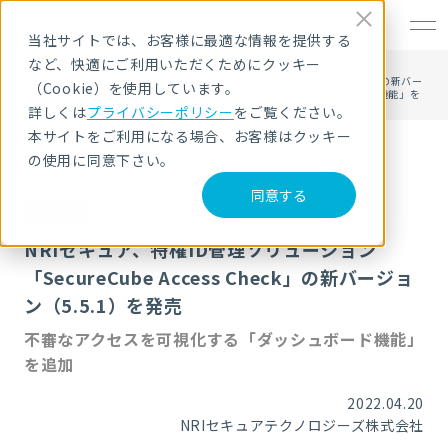
EN
当社サイトでは、お客様に最適な情報を提供する
など、快適にご利用いただくためにクッキー
HOME
ニュース・トピックス
NRIセキュア、特権ID管理ソリューション「SecureCube Access Check」の新バー
（Cookie）を使用しています。
ジョン（5.5.1）を発売 〜 不審なアクセスを可視化する「ダッシュボード機能」を
追加 〜
詳しくは
プライバシーポリシー
をご覧ください。
本サイトをご利用になる場合、お客様はクッキー
の使用に同意下さい。
同意する
ニュース
NRIセキュア、特権ID管理ソリューション
「SecureCube Access Check」の新バージョ
ン（5.5.1）を発売
不審なアクセスを可視化する「ダッシュボード機能」
を追加
2022.04.20
NRIセキュアテクノロジーズ株式会社