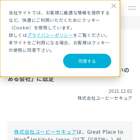
EN
当社サイトでは、お客様に最適な情報を提供する
など、快適にご利用いただくためにクッキー
HOME
ニュース・トピックス
ユービーセキュア、日本における「働きがいのある会社」に認定
（Cookie）を使用しています。
詳しくは
プライバシーポリシー
をご覧ください。
本サイトをご利用になる場合、お客様はクッキー
の使用に同意下さい。
お知らせ
同意する
ユービーセキュア、日本における「働きがいの
ある会社」に認定
2021.12.01
株式会社ユービーセキュア
株式会社ユービーセキュア
は、Great Place to
®
Work
Institute Japan（以下「GPTW」）が