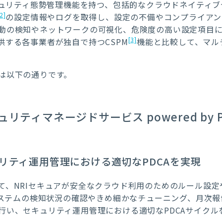
セキュリティ態勢管理機能を持つ、包括的なクラウドネイティ
2]
の設定情報やログを取得し、設定の不備やコンプライアン
動の検知やネットワークの可視化、危険度の高い設定項目
[3]
供する各事業者が独自で持つCSPM
機能と比較して、マル
は以下の通りです。
ィマネージドサービス powered by Prism
リティ運用管理における適切なPDCAを実現
、NRIセキュアが安全なクラウド利用のためのルール設定や
はシステムの検知状況の確認やきめ細かなチューニング、月次
行い、セキュリティ運用管理における適切なPDCAサイクル