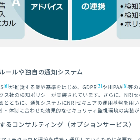
ルールや独自の通知システム
[6]
[7]
[8]
IS
が推奨する業界基準をはじめ、GDPR
やHIPAA
等の
クス社の検知ポリシーが実装されています。さらに、NRI
るとともに、通知システムにNRIセキュアの運用基盤を用
針・体制に合わせた効果的なセキュリティ監視環境の実装が
するコンサルティング（オプションサービス）
て、安全にマルチクラウド環境を構築・運用していくために必要な