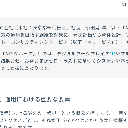
N
株式会社（本社：東京都千代田区、社長：小田島 潤、以下「
え方の適用を目指す組織を対象に、現状評価から全体設計、
スト・コンサルティングサービス（以下「本サービス」）」
下「
NRI
グループ」）では、デジタルワークプレイス
やマ
[1]
を結集させ、お客さまがゼロトラストに基づくシステムやネ
なって支援にあたります。
、適用における重要な要素
環境における従来の「境界」という概念を捨て去り、「完
のアクセスごとに、それが正当なアクセスかどうかを検証す
たな考え方です。