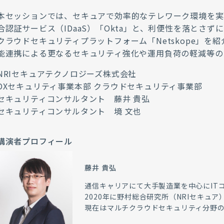
本セッションでは、セキュアで効率的なテレワーク環境を実
合認証サービス（IDaaS）「Okta」と、利便性を落とさ
クラウドセキュリティプラットフォーム「Netskope」を
能連携による更なるセキュリティ強化や運用負荷の軽減等の
NRIセキュアテクノロジーズ株式会社
DXセキュリティ事業本部 クラウドセキュリティ事業部
セキュリティコンサルタント 藤井 貴弘
セキュリティコンサルタント
境 文也
講演者プロフィール
藤井 貴弘
通信キャリアにて大手製造業を中心にIT
2020年に野村総合研究所（NRIセキュア
現在はマルチクラウドセキュリティ分野