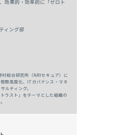
、効果的・効率的に「ゼロト
ティング部
野村総合研究所（NRIセキュア）に
態勢高度化、ITガバナンス・マネ
ンサルティング。
ロトラスト」をテーマとした組織の
当。
ト