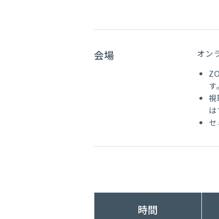
オン
会場
Z
す
視
は
セ
時間