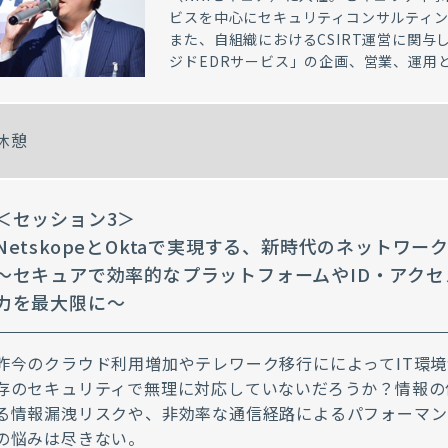
ビスを中心にセキュリティコンサルティン
また、自組織におけるCSIRT運営に関
ジドEDRサービス」の企画、営業、運用
休憩
＜セッション3＞
NetskopeとOktaで実現する、新時代のネットワー
～セキュアで効率的なプラットフォームやID・アク
力を最大限に～
昨今のクラウド利用増加やテレワーク移行にによってIT環
存のセキュリティで無理に対応していないだろうか？情報の
る情報漏洩リスクや、非効率な通信経路によるパフォーマン
の悩みは尽きない。