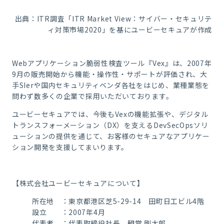
出典：ITR調査「ITR Market View：サイバー・セキュリテ
ィ対策市場2020」を基にユービーセキュアが作成
Webアプリケーション脆弱性検査ツール『Vex』は、2007年
9月の販売開始から機能・操作性・サポートが評価され、大
手SIerや国内セキュリティベンダ各社をはじめ、業種業態を
問わず数多くの企業で採用いただいております。
ユービーセキュアでは、今後もVexの機能拡張や、デジタル
トランスフォーメーション（DX）を支えるDevSecOpsソリ
ューションの提供を通じて、お客様のセキュアなアプリケー
ション開発を支援してまいります。
【株式会社ユービーセキュアについて】
所在地 ：東京都港区芝5-29-14 田町日工ビル4階
設立 ：2007年4月
代表者 ：代表取締役社長 観堂 剛太郎