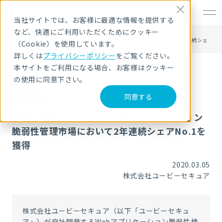
EN
当社サイトでは、お客様に最適な情報を提供する
など、快適にご利用いただくためにクッキー
HOME
ニュース・トピックス
ITRの調査で「Vex」がWebアプリケーション脆弱性管理市場において2年連続シェ
（Cookie）を使用しています。
アNo.1を獲得
詳しくは
プライバシーポリシー
をご覧ください。
本サイトをご利用になる場合、お客様はクッキー
の使用に同意下さい。
同意する
ニュース
ITRの調査で「Vex」がWebアプリケーション
脆弱性管理市場において2年連続シェアNo.1を
獲得
2020.03.05
株式会社ユービーセキュア
株式会社ユービーセキュア（以下「ユービーセキュ
ア」）が自社開発するWebアプリケーション脆弱性検