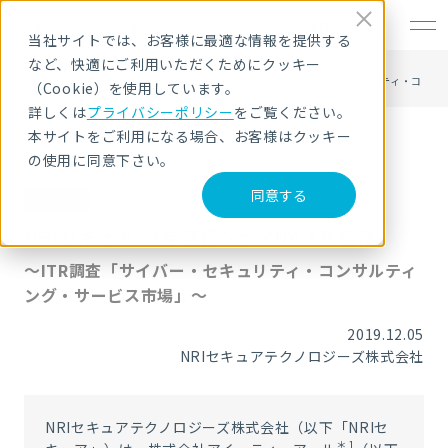
EN
当社サイトでは、お客様に最適な情報を提供する
など、快適にご利用いただくためにクッキー
HOME
ニュース・トピックス
NRIセキュア、3年連続シェアNo.1を獲得～ ITR調査「サイバー・セキュリティ・コ
（Cookie）を使用しています。
ンサルティング・サービス市場」～
詳しくは
プライバシーポリシー
をご覧ください。
本サイトをご利用になる場合、お客様はクッキー
の使用に同意下さい。
同意する
ニュース
NRIセキュア、3年連続シェアNo.1を獲得
～ITR調査「サイバー・セキュリティ・コンサルティ
ング・サービス市場」～
2019.12.05
NRIセキュアテクノロジーズ株式会社
NRI
セキュアテクノロジーズ株式会社（以下「
NRI
セ
＊
1