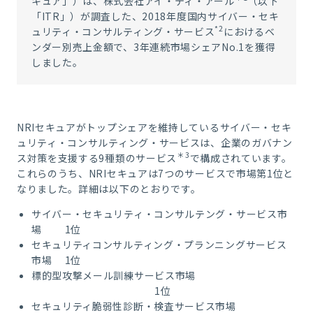
キュア」）は、株式会社アイ・ティ・アール
（以下
「
ITR
」）が調査した、
2018
年度国内サイバー・セキ
*2
ュリティ・コンサルティング・サービス
におけるベ
ンダー別売上金額で、
3
年連続市場シェアNo.1を獲得
しました。
NRI
セキュアがトップシェアを維持しているサイバー・セキ
ュリティ・コンサルティング・サービスは、企業のガバナン
＊
3
ス対策を支援する
9
種類のサービス
で構成されています。
これらのうち、
NRI
セキュアは
7
つのサービスで市場第
1
位と
なりました。詳細は以下のとおりです。
サイバー・セキュリティ・コンサルテング・サービス市
場 1位
セキュリティコンサルティング・プランニングサービス
市場 1位
標的型攻撃メール訓練サービス市場
1位
セキュリティ脆弱性診断・検査サービス市場