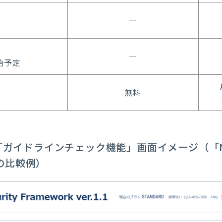
―
―
始予定
無料
」の「ガイドラインチェック機能」画面イメージ（「NIST 
との比較例）