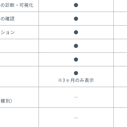
況の診断・可視化
●
スの確認
●
ーション
●
●
●
●
※3ヶ月のみ表示
―
規模別）
能
―