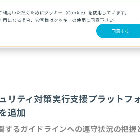
メールマガジ
利用いただくためにクッキー（Cookie）を使用しています。
利用になる場合、お客様はクッキーの使用に同意下さい。
サービス・製品
導入事例
セミナー
ブログ
動
同意する
援プラットフォーム「Secure SketCH」に新機能を追加 〜情報セキュ
キュリティ対策実行支援プラットフォー
機能を追加
関するガイドラインへの遵守状況の把握