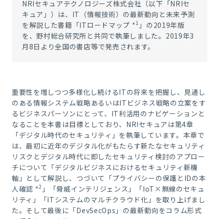
NRIセキュアテクノロジーズ株式会社（以下「NRIセ
キュア」）は、IT（情報技術）の最新動向と未来予測
1
を解説した書籍「ITロードマップ
*
」の2019年版
を、野村総合研究所と共同で執筆しました。2019年3
月8日より全国の書店等で発売されます。
重要性を増しつつ多様化し続けるITの将来を把握し、見通し
のある情報システム戦略あるいはITビジネス戦略の立案をす
るビジネスパーソンにとって、IT利活用のナビゲーションと
なることを本書は目標としており、NRIセキュアは第4章
「デジタル時代のセキュリティ」を執筆しています。本章で
は、最初に近年のデジタル化がもたらす新たなセキュリティ
リスクとデジタル時代に即したセキュリティ検討のアプロー
チについて「デジタルビジネスにおけるセキュリティ新機
軸」として解説し、つづいて「プライバシーの保護とIDの本
2
人確認
*
」「脅威インテリジェンス」「IoT×無線のセキュ
リティ」「ITシステムのマルチクラウド化」を取り上げまし
た。そして最後に「DevSecOps」の最新動向をコラム形式