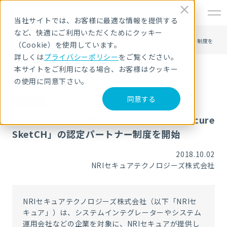
EN
当社サイトでは、お客様に最適な情報を提供する
など、快適にご利用いただくためにクッキー
HOME
ニュース・トピックス
セキュリティ対策状況可視化サービス「Secure SketCH」の認定パートナー制度を
（Cookie）を使用しています。
開始
詳しくは
プライバシーポリシー
をご覧ください。
本サイトをご利用になる場合、お客様はクッキー
の使用に同意下さい。
同意する
ニュース
セキュリティ対策状況可視化サービス「Secure
SketCH」の認定パートナー制度を開始
2018.10.02
NRIセキュアテクノロジーズ株式会社
NRIセキュアテクノロジーズ株式会社（以下「NRIセ
キュア」）は、システムインテグレーターやシステム
運用会社などの企業を対象に、NRIセキュアが提供し