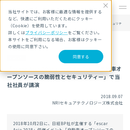
EN
当社サイトでは、お客様に最適な情報を提供する
など、快適にご利用いただくためにクッキー
HOME
ニュース・トピックス
「escar Asia 2018」併催イベント 「自動車オープンソースの脆弱性とセキュリテ
（Cookie）を使用しています。
ィー」で当社社員が講演
詳しくは
プライバシーポリシー
をご覧ください。
本サイトをご利用になる場合、お客様はクッキー
の使用に同意下さい。
同意する
お知らせ
「escar Asia 2018」併催イベント 「自動車オ
ープンソースの脆弱性とセキュリティー」で当
社社員が講演
2018.09.07
NRIセキュアテクノロジーズ株式会社
2018年10月2日に、日経BP社が主催する「escar
Asia 2018」併催イベント「自動車オープンソースの