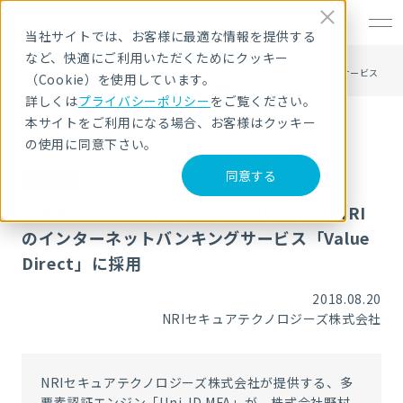
EN
当社サイトでは、お客様に最適な情報を提供する
など、快適にご利用いただくためにクッキー
HOME
ニュース・トピックス
多要素認証エンジン「Uni-ID MFA」が、NRIのインターネットバンキングサービス
（Cookie）を使用しています。
「Value Direct」に採用
詳しくは
プライバシーポリシー
をご覧ください。
本サイトをご利用になる場合、お客様はクッキー
の使用に同意下さい。
同意する
ニュース
多要素認証エンジン「Uni-ID MFA」が、NRI
のインターネットバンキングサービス「Value
Direct」に採用
2018.08.20
NRIセキュアテクノロジーズ株式会社
NRIセキュアテクノロジーズ株式会社が提供する、多
要素認証エンジン「Uni-ID MFA」が、株式会社野村