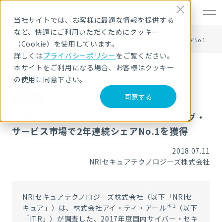
EN
当社サイトでは、お客様に最適な情報を提供する
など、快適にご利用いただくためにクッキー
HOME
ニュース・トピックス
サイバー・セキュリティ・コンサルティング・サービス市場で2年連続シェアNo.1
（Cookie）を使用しています。
を獲得
詳しくは
プライバシーポリシー
をご覧ください。
本サイトをご利用になる場合、お客様はクッキー
の使用に同意下さい。
同意する
ニュース
サイバー・セキュリティ・コンサルティング・
サービス市場で2年連続シェアNo.1を獲得
2018.07.11
NRIセキュアテクノロジーズ株式会社
NRIセキュアテクノロジーズ株式会社（以下「NRIセ
＊1
キュア」）は、株式会社アイ・ティ・アール
（以下
「ITR」）が調査した、2017年度国内サイバー・セキ