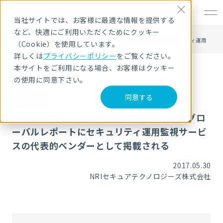
EN
当社サイトでは、お客様に最適な情報を提供する
など、快適にご利用いただくためにクッキー
HOME
ニュース・トピックス
NRIセキュア、フォレスター・リサーチのグローバルレポートにセキュリティ運用
（Cookie）を使用しています。
監視サービスの代表的ベンダーとして掲載される
詳しくは
プライバシーポリシー
をご覧ください。
本サイトをご利用になる場合、お客様はクッキー
の使用に同意下さい。
同意する
お知らせ
NRIセキュア、フォレスター・リサーチのグロ
ーバルレポートにセキュリティ運用監視サービ
スの代表的ベンダーとして掲載される
2017.05.30
NRIセキュアテクノロジーズ株式会社