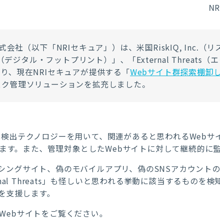
N
会社（以下「NRIセキュア」）は、米国RiskIQ, Inc.（リ
rint（デジタル・フットプリント）」、「External Threa
り、現在NRIセキュアが提供する「
Webサイト群探索棚卸し
スク管理ソリューションを拡充しました。
t」は、独自の検出テクノロジーを用いて、関連があると思われるWe
します。また、管理対象としたWebサイトに対して継続的に
」は、フィッシングサイト、偽のモバイルアプリ、偽のSNSアカウ
も「External Threats」も怪しいと思われる挙動に該当する
を支援します。
のWebサイトをご覧ください。