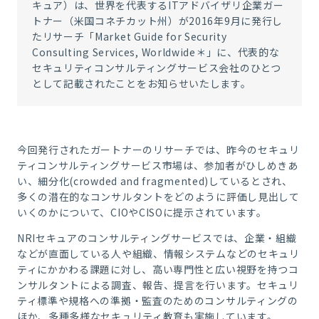
キュア）は、世界を代表するITアドバイザリ企業ガー
トナー（米国コネチカット州）が2016年9月に発行し
たリサーチ「Market Guide for Security
Consulting Services, Worldwide
＊
」に、代表的な
セキュリティコンサルティングサービス会社のひとつ
として記載されたことをお知らせいたします。
今回発行されたガートナーのリサーチでは、昨今のセキュリ
ティコンサルティングサービス市場は、参加者がひしめきあ
い、細分化(crowded and fragmented)しているとされ、
多くの潜在的なコンサルタントをどのように評価し見出して
いくのかについて、CIOやCISOに提示されています。
NRIセキュアのコンサルティングサービスでは、企業・組織
などが直面している人や組織、情報システムなどのセキュリ
ティにかかわる課題に対し、高い専門性と広い視野を持つコ
ンサルタントによる調査、報告、提言を行います。セキュリ
ティ標準や規格への準拠・監査のためのコンサルティングの
ほか、多種多様なセキュリティ教育も実施しています。