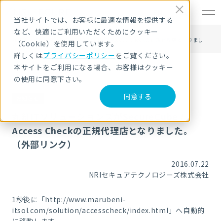
EN
当社サイトでは、お客様に最適な情報を提供する
など、快適にご利用いただくためにクッキー
HOME
ニュース・トピックス
丸紅ITソリューションズがSecureCube / Access Checkの正規代理店となりまし
（Cookie）を使用しています。
た。 （外部リンク）
詳しくは
プライバシーポリシー
をご覧ください。
本サイトをご利用になる場合、お客様はクッキー
の使用に同意下さい。
同意する
お知らせ
丸紅ITソリューションズがSecureCube /
Access Checkの正規代理店となりました。
（外部リンク）
2016.07.22
NRIセキュアテクノロジーズ株式会社
1
秒後に「http://www.marubeni-
itsol.com/solution/accesscheck/index.html」へ自動的
に移動します。