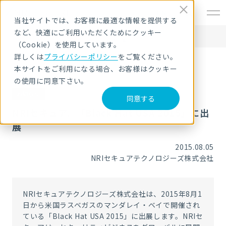
EN
当社サイトでは、お客様に最適な情報を提供する
など、快適にご利用いただくためにクッキー
HOME
ニュース・トピックス
NRIセキュア、「Black Hat USA 2015」に出展
（Cookie）を使用しています。
詳しくは
プライバシーポリシー
をご覧ください。
本サイトをご利用になる場合、お客様はクッキー
の使用に同意下さい。
お知らせ
同意する
NRIセキュア、「Black Hat USA 2015」に出
展
2015.08.05
NRIセキュアテクノロジーズ株式会社
NRIセキュアテクノロジーズ株式会社は、2015年8月1
日から米国ラスベガスのマンダレイ・ベイで開催され
ている「Black Hat USA 2015」に出展します。NRIセ