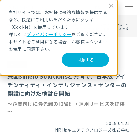
EN
当社サイトでは、お客様に最適な情報を提供する
など、快適にご利用いただくためにクッキー
HOME
ニュース・トピックス
米国Simeio Solutionsと共同で、日本版 アイデンティティ・インテリジェンス・セ
（Cookie）を使用しています。
ンターの開設に向けた検討を開始～企業向けに最先端のID管理・運用サービスを提
供～
詳しくは
プライバシーポリシー
をご覧ください。
本サイトをご利用になる場合、お客様はクッキー
の使用に同意下さい。
同意する
ニュース
米国Simeio Solutionsと共同で、日本版 アイ
デンティティ・インテリジェンス・センターの
開設に向けた検討を開始
～企業向けに最先端のID管理・運用サービスを提供
～
2015.04.21
NRIセキュアテクノロジーズ株式会社