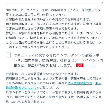
NRIセキュアテクノロジーズは、お客様のプライバシーを尊重して保
護するために最大限の努力を投じています。
お客様の個人情報はお問い合せへの対応にのみ利用されます。
個人情報の取扱いの一部を委託する場合がありますが、法令及び弊社
で定めた基準に従って適切な管理を行っております。
弊社は、お客様が興味を持たれる可能性があるサービス、コンテンツ
の情報について、随時お客様にご連絡を差し上げる場合があります。
こうした目的でご連絡を差し上げることに同意いただける場合は、以
下のチェックボックスをオンにしてください。
セキュリティに関する専門コンサルタントの最新レポー
トや、国内事例、技術解説、各種セミナー・イベント情
報など、幅広い情報をお届けします。
お客様はこれらの情報提供をいつでも停止できます。
情報提供を停止する方法、およびお客様の個人情報を尊重して保護す
るための弊社の取り組みについては、弊社の
個人情報保護方針
・
個人
情報の取扱いについて
をご覧ください。
以下のボタンをクリックすると、お客様が要求した情報を提供する目
的で、弊社が上記から送信された個人情報を保管・処理することに同
意したものとみなされます。