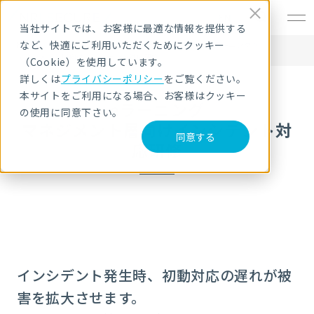
EN
当社サイトでは、お客様に最適な情報を提供する
など、快適にご利用いただくためにクッキー
HOME
サービス・製品
セキュリティ教育・研修
eラーニング
マネジメント層向けインシデント対応研修
（Cookie）を使用しています。
詳しくは
プライバシーポリシー
をご覧ください。
本サイトをご利用になる場合、お客様はクッキー
eラーニング
の使用に同意下さい。
マネジメント層向けインシデント対
同意する
応研修
インシデント発生時、初動対応の遅れが被
害を拡大させます。