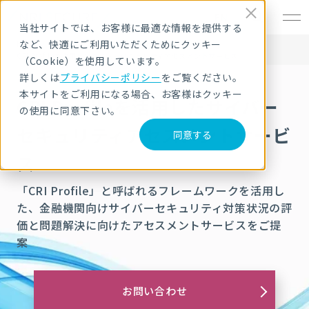
EN
当社サイトでは、お客様に最適な情報を提供する
など、快適にご利用いただくためにクッキー
HOME
サービス・製品
コンサルティング
CRI Profileを活用したサイバーセキュリティアセスメントサービス
（Cookie）を使用しています。
詳しくは
プライバシーポリシー
をご覧ください。
本サイトをご利用になる場合、お客様はクッキー
CRI Profileを活用したサイバー
の使用に同意下さい。
セキュリティアセスメントサービ
同意する
ス
「CRI Profile」と呼ばれるフレームワークを活用し
た、金融機関向けサイバーセキュリティ対策状況の評
価と問題解決に向けたアセスメントサービスをご提
案
お問い合わせ