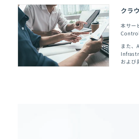
クラ
本サービス
Cont
また、
Infras
および