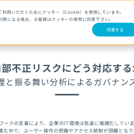
メールマガジ
利用いただくためにクッキー（Cookie）を使用しています。
利用になる場合、お客様はクッキーの使用に同意下さい。
サービス・製品
導入事例
セミナー
ブログ
動
同意する
るか ～権ID管理と振る舞い分析によるガバナンス強化手法～
内部不正リスクにどう対応する
管理と振る舞い分析によるガバナン
ワークの定着により、企業のIT環境は急速に複雑化してい
進む中で、ユーザー操作の把握やアクセス統制が困難となり