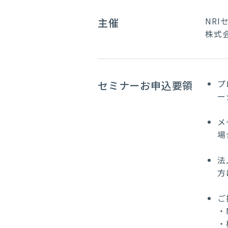
NR
主催
株式
プ
セミナーお申込要領
ー
メ
場
法
方
ご
・
・