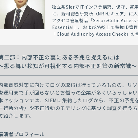
独立系SIerでITインフラ構築、保守、
に、野村総合研究所（NRIセキュア）に入
アクセス管理製品「SecureCube Access C
Essential」、およびAWS上で特権I
「Cloud Auditor by Access Chec
第二部：内部不正の裏にある予兆を捉えるには
～振る舞い検知が可視化する内部不正対策の新常識～
内部脅威対策に向けてログの取得は行っているものの、リソ
査運用まで手が回らないとお悩みの企業が多くいらっしゃい
本セッションでは、SIEMに集約したログから、不正の予兆を
ー行動分析）や不正行動のモデリングに基づく調査を行う方
て紹介します。
講演者プロフィール