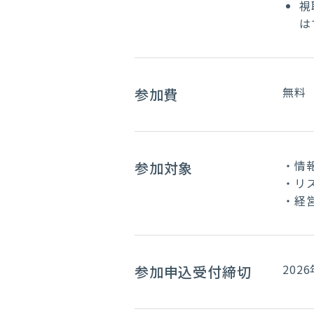
視
は
無料
参加費
・情
参加対象
・リ
・経
202
参加申込受付締切