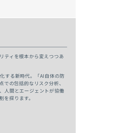
ュリティを根本から変えつつあ
化する新時代。「AI自体の防
視点での包括的なリスク分析、
え、人間とエージェントが協働
割を探ります。