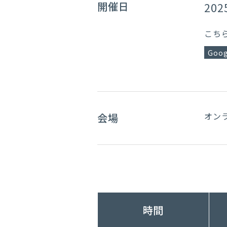
開催日
202
こち
Goog
オン
会場
時間