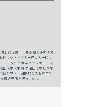
科修士課程修了。三菱総合研究所で
 米ピッツバーグ大学経営大学院よ
ニューヨーク州立大学バッファロー校
早稲田大学大学院 早稲田大学ビジネ
。専門は経営学。国際的な主要経営学
発な情報発信を行っている。