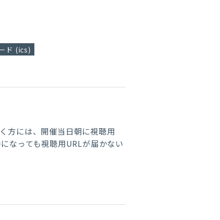
ド (ics)
だく方には、
開催当日朝に視聴用
時になっても視聴用URLが届かない
。