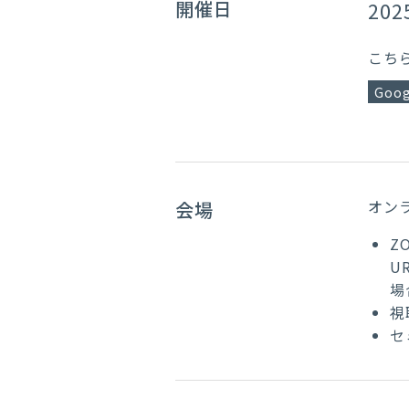
開催日
202
こち
Goog
オンラ
会場
Z
U
場
視
セ