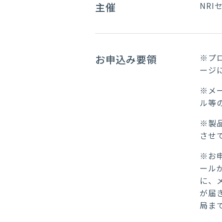
NR
主催
※プ
お申込み要領
ージ
※メ
ル等
※製
させ
※お
ール
に、
が届
局ま