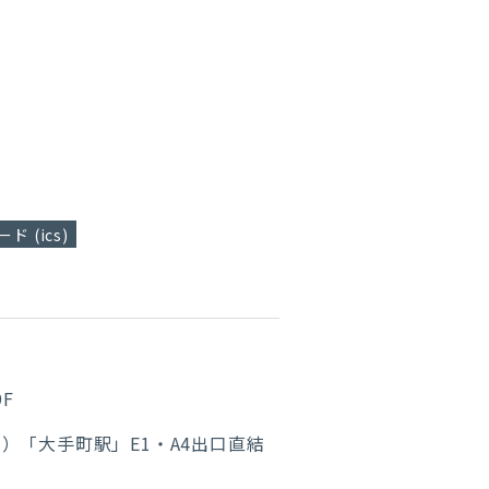
ド (ics)
F
線）
「大手町駅」E1・A4出口直結