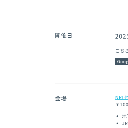
開催日
202
こち
Goog
NRI
会場
〒10
地
J