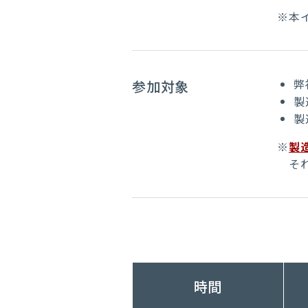
※本
弊
参加対象
製
製
※
製
それ
時間