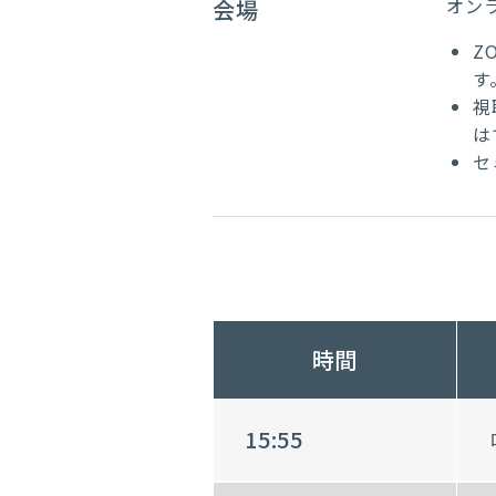
オン
会場
Z
す
視
は
セ
時間
15:55