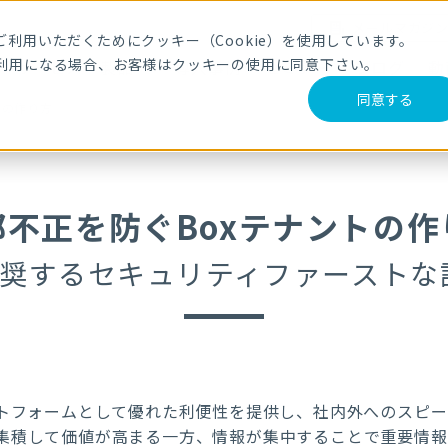
メールマガジ
利用いただくためにクッキー（Cookie）を使用しています。
利用になる場合、お客様はクッキーの使用に同意下さい。
サービス・製品
導入事例
セミナー
ブログ
動
同意する
トの作り方
部不正を防ぐBoxテナントの作
推奨するセキュリティファースト
ットフォームとして優れた利便性を提供し、社内外へのスピ
集積して価値が高まる一方、情報が集中することで重要情