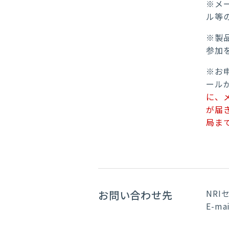
※メ
ル等
※製
参加
※お
ール
に、
が届
局ま
NR
お問い合わせ先
E-ma