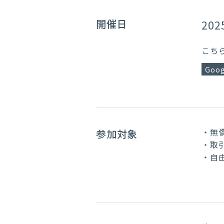
開催日
202
こち
Goog
・無
参加対象
・取
・自