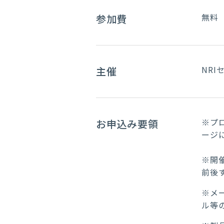
無料
参加費
NR
主催
※プ
お申込み要領
ージ
※開
前後
※メ
ル等