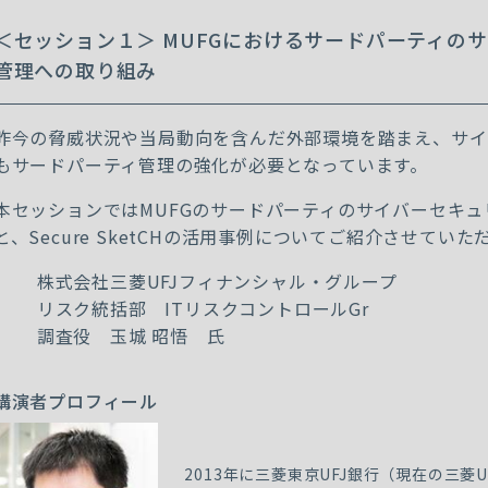
＜セッション１＞ MUFGにおけるサードパーティの
管理への取り組み
昨今の脅威状況や当局動向を含んだ外部環境を踏まえ、サイ
もサードパーティ管理の強化が必要となっています。
本セッションではMUFGのサードパーティのサイバーセキ
と、Secure SketCHの活用事例についてご紹介させていた
株式会社三菱UFJフィナンシャル・グループ
リスク統括部 ITリスクコントロールGr
調査役
玉城 昭悟 氏
講演者プロフィール
2013年に三菱東京UFJ銀行（現在の三菱