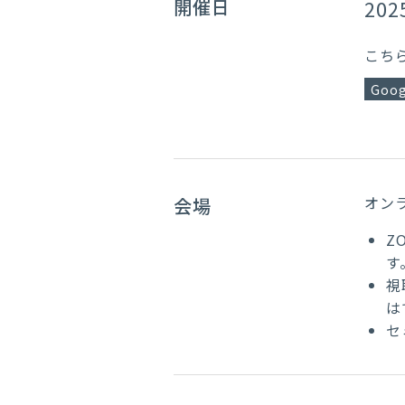
開催日
202
こち
Goog
オン
会場
Z
す
視
は
セ