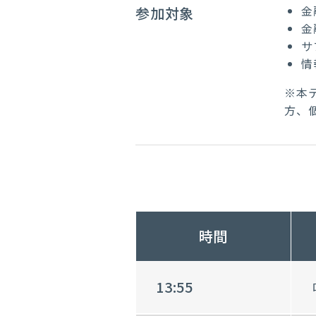
金
参加対象
金
サ
情
※本
方、
時間
13:55