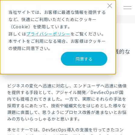
EN
当社サイトでは、お客様に最適な情報を提供する
など、快適にご利用いただくためにクッキー
HOME
セキュリティセミナー・イベント
DevSecOps実践セミナー
（Cookie）を使用しています。
詳しくは
プライバシーポリシー
をご覧ください。
DevSecOps実践セミナー
本サイトをご利用になる場合、お客様はクッキー
の使用に同意下さい。
アジャイル開発とセキュリティのプロが実践的な
DevSecOpsを解説
同意する
ビジネスの変化へ迅速に対応し、エンドユーザへ迅速に価値
を提供する手段として、アジャイル開発／DevSecOpsが国
内でも提唱されてきました。一方で、実際にそれらの手法を
採用するにあたって、技術や組織文化をはじめとした様々な
課題に直面して、思うようにプロセス改善が進まないとお悩
みの方もいらっしゃるかと思います。
本セミナーでは、DevSecOps導入の支援を行ってきたコン