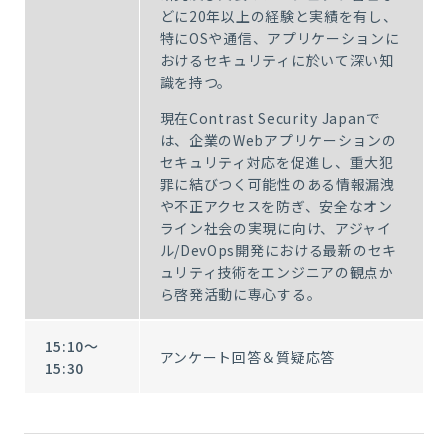
どに
20
年以上の経験と実績を有し、
特に
OS
や通信、アプリケーションに
おけるセキュリティに於いて深い知
識を持つ。
現在
Contrast Security Japan
で
は、企業の
Web
アプリケーションの
セキュリティ対応を促進し、重大犯
罪に結びつく可能性のある情報漏洩
や不正アクセスを防ぎ、安全なオン
ライン社会の実現に向け、アジャイ
ル
/DevOps
開発における最新のセキ
ュリティ技術をエンジニアの観点か
ら啓発活動に専心する。
15:10～
アンケート回答＆質疑応答
15:30