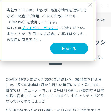
EN
当社サイトでは、お客様に最適な情報を提供する
など、快適にご利用いただくためにクッキー
HOME
セキュリティセミナー・イベント
CISSP講師によるパネルディスカッション「CISSPは3年後のセキュリティをこう考
（Cookie）を使用しています。
える」
詳しくは
プライバシーポリシー
をご覧ください。
本サイトをご利用になる場合、お客様はクッキー
の使用に同意下さい。
CISSP講師によるパネルディスカッシ
ョン
同意する
「CISSPは3年後のセキュリティをこう考える」
COVID-19で大変だった2020年が終わり、2021年を迎えま
した。多くの企業は4月から新しい年度になると思います。
世間では「ニューノーマル」と呼ばれる新しい働き方や日常
生活に変化していこうとしていますが、セキュリティはどう
なっていくのでしょうか。
CISSPが始まったのは1989年。それから32年が経ちました